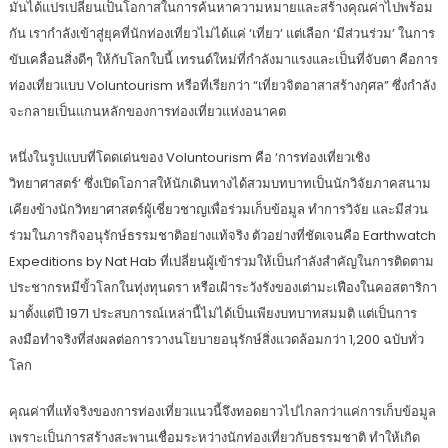
มันได้แปรเปลี่ยนเป็นโอกาสในการค้นหาความหมายและสร้างคุณค่าไปพร้อม
กัน เรากำลังเข้าสู่ยุคที่นักท่องเที่ยวไม่ได้แค่ ‘เที่ยว’ แต่เลือก ‘มีส่วนร่วม’ ในการ
ขับเคลื่อนสิ่งดีๆ ให้กับโลกใบนี้ เทรนด์ใหม่ที่กำลังมาแรงและเป็นที่จับตา คือการ
ท่องเที่ยวแบบ Voluntourism หรือที่เรียกว่า “เที่ยวจิตอาสาสร้างกุศล” ซึ่งกำลัง
จะกลายเป็นแกนหลักของการท่องเที่ยวแห่งอนาคต
หนึ่งในรูปแบบที่โดดเด่นของ Voluntourism คือ ‘การท่องเที่ยวเชิง
วิทยาศาสตร์’ ซึ่งเปิดโอกาสให้นักเดินทางได้สวมบทบาทเป็นนักวิจัยภาคสนาม
เคียงข้างนักวิทยาศาสตร์ผู้เชี่ยวชาญเพื่อร่วมเก็บข้อมูล ทำการวิจัย และมีส่วน
ร่วมในภารกิจอนุรักษ์ธรรมชาติอย่างแท้จริง ตัวอย่างที่ชัดเจนคือ Earthwatch
Expeditions by Nat Hab ที่เปลี่ยนผู้เข้าร่วมให้เป็นกำลังสำคัญในการติดตาม
ประชากรหมีขั้วโลกในทุ่งทุนดรา หรือเฝ้าระวังรังของเต่ามะเฟืองในคอสตาริกา
มาตั้งแต่ปี 1971 ประสบการณ์เหล่านี้ไม่ได้เป็นเพียงบทบาทสมมติ แต่เป็นการ
ลงมือทำจริงที่ส่งผลต่อการวางนโยบายอนุรักษ์สิ่งแวดล้อมกว่า 1,200 ฉบับทั่ว
โลก
คุณค่าที่แท้จริงของการท่องเที่ยวแนวนี้จึงทอดยาวไปไกลกว่าแค่การเก็บข้อมูล
เพราะเป็นการสร้างสะพานเชื่อมระหว่างนักท่องเที่ยวกับธรรมชาติ ทำให้เกิด