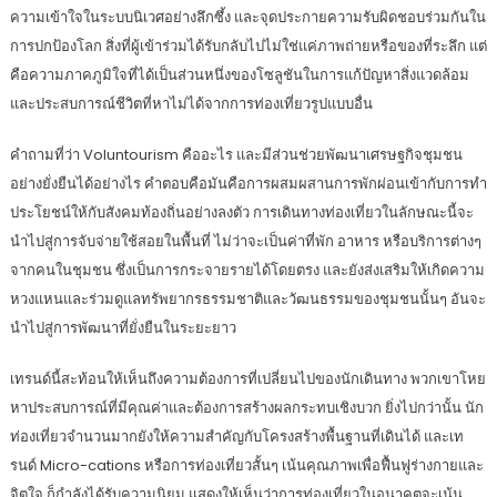
ความเข้าใจในระบบนิเวศอย่างลึกซึ้ง และจุดประกายความรับผิดชอบร่วมกันใน
การปกป้องโลก สิ่งที่ผู้เข้าร่วมได้รับกลับไปไม่ใช่แค่ภาพถ่ายหรือของที่ระลึก แต่
คือความภาคภูมิใจที่ได้เป็นส่วนหนึ่งของโซลูชันในการแก้ปัญหาสิ่งแวดล้อม
และประสบการณ์ชีวิตที่หาไม่ได้จากการท่องเที่ยวรูปแบบอื่น
คำถามที่ว่า Voluntourism คืออะไร และมีส่วนช่วยพัฒนาเศรษฐกิจชุมชน
อย่างยั่งยืนได้อย่างไร คำตอบคือมันคือการผสมผสานการพักผ่อนเข้ากับการทำ
ประโยชน์ให้กับสังคมท้องถิ่นอย่างลงตัว การเดินทางท่องเที่ยวในลักษณะนี้จะ
นำไปสู่การจับจ่ายใช้สอยในพื้นที่ ไม่ว่าจะเป็นค่าที่พัก อาหาร หรือบริการต่างๆ
จากคนในชุมชน ซึ่งเป็นการกระจายรายได้โดยตรง และยังส่งเสริมให้เกิดความ
หวงแหนและร่วมดูแลทรัพยากรธรรมชาติและวัฒนธรรมของชุมชนนั้นๆ อันจะ
นำไปสู่การพัฒนาที่ยั่งยืนในระยะยาว
เทรนด์นี้สะท้อนให้เห็นถึงความต้องการที่เปลี่ยนไปของนักเดินทาง พวกเขาโหย
หาประสบการณ์ที่มีคุณค่าและต้องการสร้างผลกระทบเชิงบวก ยิ่งไปกว่านั้น นัก
ท่องเที่ยวจำนวนมากยังให้ความสำคัญกับโครงสร้างพื้นฐานที่เดินได้ และเท
รนด์ Micro-cations หรือการท่องเที่ยวสั้นๆ เน้นคุณภาพเพื่อฟื้นฟูร่างกายและ
จิตใจ ก็กำลังได้รับความนิยม แสดงให้เห็นว่าการท่องเที่ยวในอนาคตจะเน้น