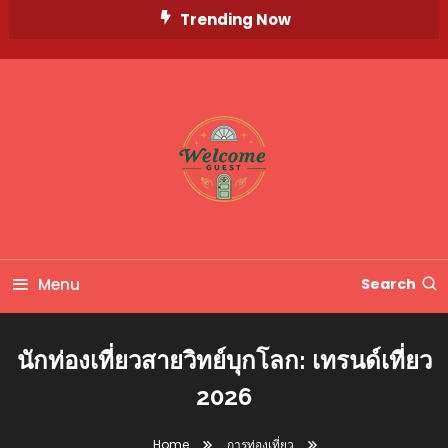
Skip
Trending Now
To
Content
wellcomeguest สล็อตออนไลน์ มีบริการเกมต่างๆมากมายแถมฟรีสปินทุกเกม
wellcomeguest แหล่งรวม
ไม่ต้องฝากก็ได้สปินฟรี
Menu
Search
เกมที่มีฟรีสปิน โดนไม่ต้อง
นักท่องเที่ยวสายวิทย์บุกโลก: เทรนด์เที่ยว
ลงทุนเติมเงินแม้แต่บาทเดียว
2026
Home
การท่องเที่ยว