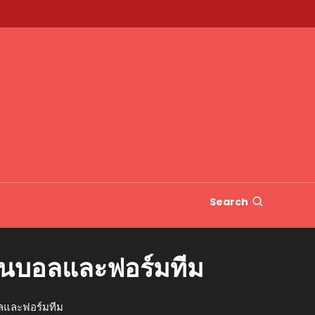
งทุนเติมเงินแม้แต่บาทเดียว
Search
แฟนบอลและฟอร์มทีม
อลและฟอร์มทีม