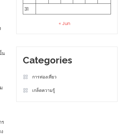
31
« Jun
ง
ั้น
Categories
การท่องเที่ยว
วม
เกล็ดความรู้
าร
รง