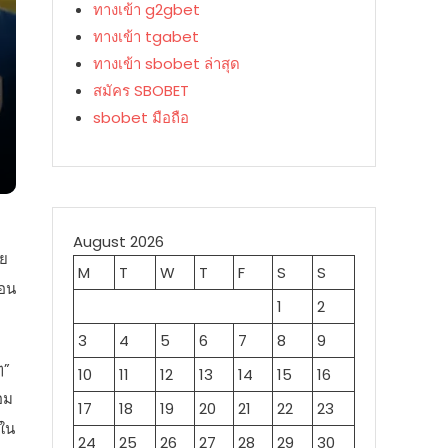
ทางเข้า g2gbet
ทางเข้า tgabet
ทางเข้า sbobet ล่าสุด
สมัคร SBOBET
sbobet มือถือ
August 2026
่ย
M
T
W
T
F
S
S
่อน
1
2
3
4
5
6
7
8
9
ๆ”
10
11
12
13
14
15
16
อม
17
18
19
20
21
22
23
จใน
24
25
26
27
28
29
30