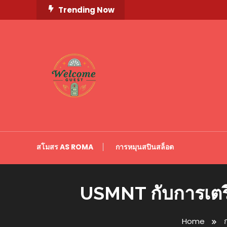
Skip
Trending Now
To
Content
wellcomeguest สล็อตออนไลน์ มีบริการเกมต่างๆมากมายแถมฟรีสปิ
wellcomeguest แหล่งรวม
สโมสร AS ROMA
การหมุนสปินสล็อต
USMNT กับการเตรี
Home
ก